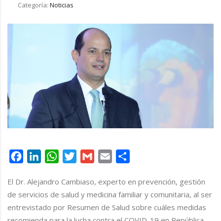
Categoría:
Noticias
Facebook
LinkedIn
WhatsApp
Twitter
Gmail
Email
Compartir
El Dr. Alejandro Cambiaso, experto en prevención, gestión
de servicios de salud y medicina familiar y comunitaria, al ser
entrevistado por Resumen de Salud sobre cuáles medidas
recomienda para la lucha contra el COVID-19 en República