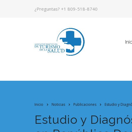
¿Preguntas?
+1 809-518-8740
Ini
Inicio
Noticias
Publicaciones
Estudio y Diagn
Estudio y Diagnó