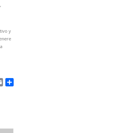
,
tivo y
genere
la
il
Email
Compartir