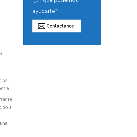
¿En qué podemos
ayudarte?
Contáctanos
a
cios
ncia”.
rtante
bido a
 una