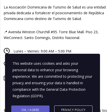
La Asociación Dominicana de Turismo de Salud es una entidad
privada dedicada a fortalecer el posicionamiento de República
Dominicana como destino de Turismo de Salud.
📍 Avenida Winston Churchill #95. Torre Blue Mall. Piso 23,
WeConnect. Santo Domingo, Distrito Nacional.
Lunes – Viernes: 9:00 AM – 5:00 PM
This website uses cookies and asks your
+ 1 809-518-8740
personal data to enhance your browsing
experience. We are committed to protecting your
info@adtusalud.org
privacy and ensuring your data is handled in
compliance with the
General Data Protection
Regulation (GDPR)
.
OK, I AGREE
PRIVACY POLICY
© 2026 Asociación Dominicana de Turismo de Salud. Todos los