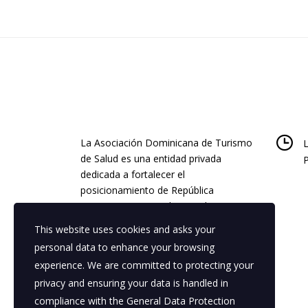
La Asociación Dominicana de Turismo
L
de Salud es una entidad privada
dedicada a fortalecer el
posicionamiento de República
Dominicana como destino de Turismo
de Salud.
This website uses cookies and asks your
personal data to enhance your browsing
📍 Avenida Winston Churchill #95.
experience. We are committed to protecting your
Torre Blue Mall. Piso 23, WeConnect.
privacy and ensuring your data is handled in
Santo Domingo, Distrito Nacional.
compliance with the
General Data Protection